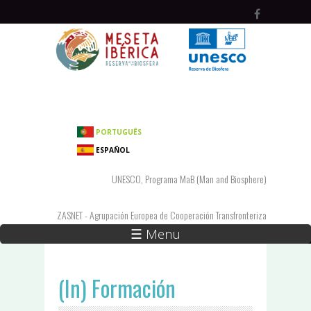
Pasar al contenido principal
PORTUGUÊS
ESPAÑOL
UNESCO, Programa MaB (Man and Biosphere)
ZASNET - Agrupación Europea de Cooperación Transfronteriza
☰ Menu
(In) Formación