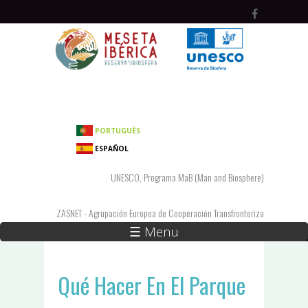
Pasar al contenido principal
PORTUGUÊS
ESPAÑOL
UNESCO, Programa MaB (Man and Biosphere)
ZASNET - Agrupación Europea de Cooperación Transfronteriza
☰ Menu
Qué Hacer En El Parque