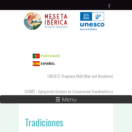
Pasar al contenido principal
PORTUGUÊS
ESPAÑOL
UNESCO, Programa MaB (Man and Biosphere)
ZASNET - Agrupación Europea de Cooperación Transfronteriza
☰ Menu
Tradiciones