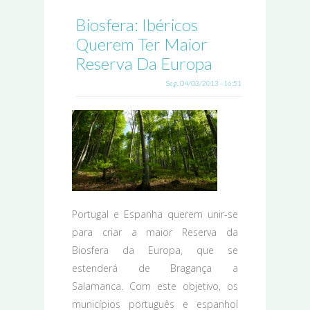
Biosfera: Ibéricos
Querem Ter Maior
Reserva Da Europa
Seg, 04/03/2013 - 16:51
Portugal e Espanha querem unir-se
para criar a maior Reserva da
Biosfera da Europa, que se
estenderá de Bragança a
Salamanca. Com este objetivo, os
municípios português e espanhol