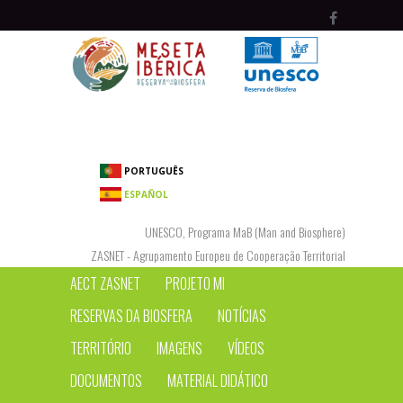
Passar para o conteúdo principal
PORTUGUÊS
ESPAÑOL
UNESCO, Programa MaB (Man and Biosphere)
ZASNET - Agrupamento Europeu de Cooperação Territorial
AECT ZASNET
PROJETO MI
RESERVAS DA BIOSFERA
NOTÍCIAS
TERRITÓRIO
IMAGENS
VÍDEOS
DOCUMENTOS
MATERIAL DIDÁTICO