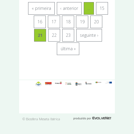
« primeira
‹ anterior
…
15
16
17
18
19
20
21
22
23
seguinte ›
última »
© Biosfera Meseta Ibérica