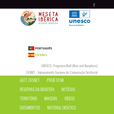
Passar para o conteúdo principal
PORTUGUÊS
ESPAÑOL
UNESCO, Programa MaB (Man and Biosphere)
ZASNET - Agrupamento Europeu de Cooperação Territorial
AECT ZASNET
PROJETO MI
RESERVAS DA BIOSFERA
NOTÍCIAS
TERRITÓRIO
IMAGENS
VÍDEOS
DOCUMENTOS
MATERIAL DIDÁTICO