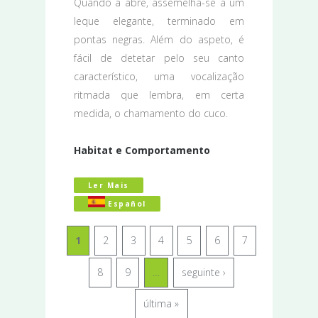
Quando a abre, assemelha-se a um
leque elegante, terminado em
pontas negras. Além do aspeto, é
fácil de detetar pelo seu canto
característico, uma vocalização
ritmada que lembra, em certa
medida, o chamamento do cuco.
Habitat e Comportamento
Ler Mais
Acerca De O Poupa (Upupa Epops): Um 
Español
1
2
3
4
5
6
7
8
9
…
seguinte ›
última »