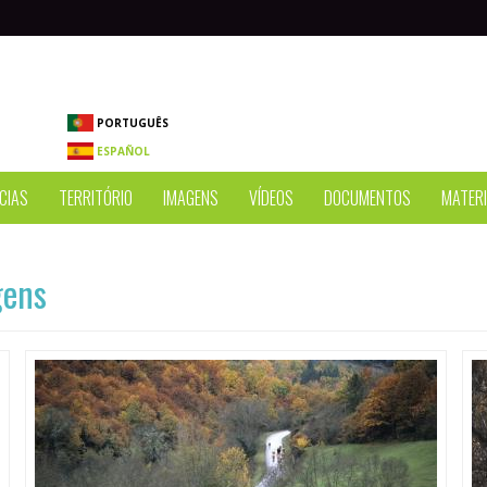
PORTUGUÊS
ESPAÑOL
CIAS
TERRITÓRIO
IMAGENS
VÍDEOS
DOCUMENTOS
MATERI
gens