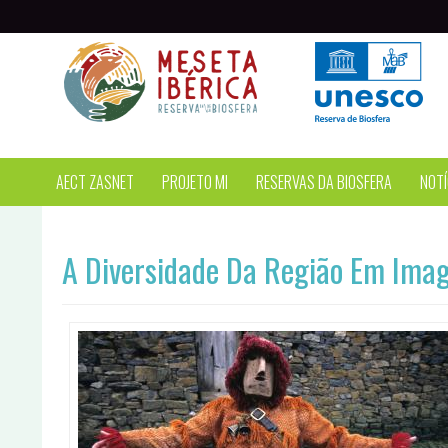
Passar para o conteúdo principal
AECT ZASNET
PROJETO MI
RESERVAS DA BIOSFERA
NOTÍ
A Diversidade Da Região Em Ima