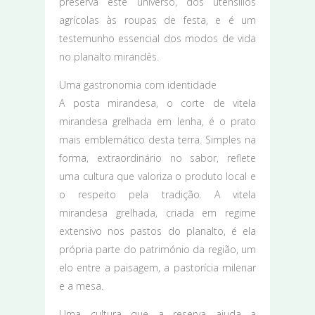
preserva este universo, dos utensílios
agrícolas às roupas de festa, e é um
testemunho essencial dos modos de vida
no planalto mirandês.
Uma gastronomia com identidade
A posta mirandesa, o corte de vitela
mirandesa grelhada em lenha, é o prato
mais emblemático desta terra. Simples na
forma, extraordinário no sabor, reflete
uma cultura que valoriza o produto local e
o respeito pela tradição. A vitela
mirandesa grelhada, criada em regime
extensivo nos pastos do planalto, é ela
própria parte do património da região, um
elo entre a paisagem, a pastorícia milenar
e a mesa.
Uma cultura que a reserva ajuda a