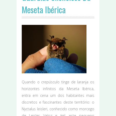
Meseta Ibérica
Quando o crepúsculo tinge de laranja os
horizontes infinitos da Meseta Ibérica,
entra em cena um dos habitantes mais
discretos e fascinantes deste território: o
Nyctalus leisleri, conhecido como morcego
de Leisler. Veloz e ágil, este pequeno