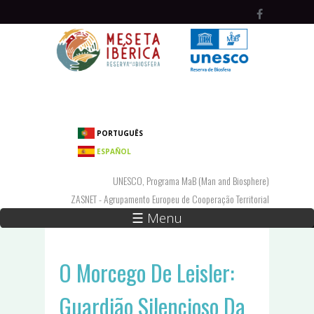
Passar para o conteúdo principal
PORTUGUÊS
ESPAÑOL
UNESCO, Programa MaB (Man and Biosphere)
ZASNET - Agrupamento Europeu de Cooperação Territorial
☰ Menu
O Morcego De Leisler:
Guardião Silencioso Da