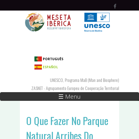
Passar para o conteúdo principal
PORTUGUÊS
ESPAÑOL
UNESCO, Programa MaB (Man and Biosphere)
ZASNET - Agrupamento Europeu de Cooperação Territorial
☰ Menu
O Que Fazer No Parque
Natural Arribes Do