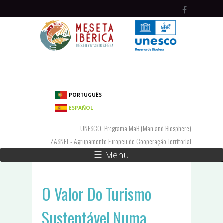
Passar para o conteúdo principal
PORTUGUÊS
ESPAÑOL
UNESCO, Programa MaB (Man and Biosphere)
ZASNET - Agrupamento Europeu de Cooperação Territorial
☰ Menu
O Valor Do Turismo
Sustentável Numa