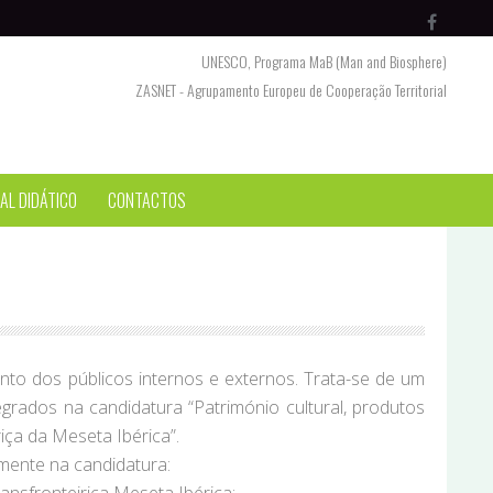
UNESCO, Programa MaB (Man and Biosphere)
ZASNET - Agrupamento Europeu de Cooperação Territorial
AL DIDÁTICO
CONTACTOS
nto dos públicos internos e externos. Trata-se de um
rados na candidatura “Património cultural, produtos
ça da Meseta Ibérica”.
lmente na candidatura: