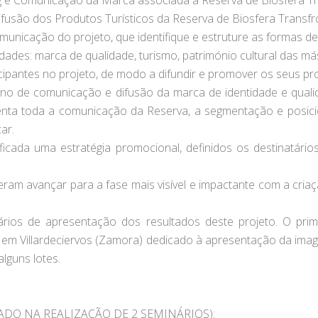
ing e Comunicação da Marca associada à Reserva de Biosfera Tr
usão dos Produtos Turísticos da Reserva de Biosfera Transfro
omunicação do projeto, que identifique e estruture as formas
idades: marca de qualidade, turismo, património cultural das má
ticipantes no projeto, de modo a difundir e promover os seus pr
 de comunicação e difusão da marca de identidade e qualid
orienta toda a comunicação da Reserva, a segmentação e posic
ar.
ificada uma estratégia promocional, definidos os destinatári
eram avançar para a fase mais visível e impactante com a cria
nários de apresentação dos resultados deste projeto. O pr
o em Villardeciervos (Zamora) dedicado à apresentação da im
lguns lotes.
DO NA REALIZAÇÃO DE 2 SEMINÁRIOS):