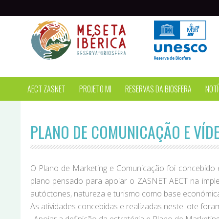
Passar para o conteúdo principal
AECT ZASNET
PROJETO MI
RESERVAS DA BIOSFERA
NOTÍ
PLANO DE COMUNICAÇÃO E VÍD
O Plano de Marketing e Comunicação foi concebido e 
plano pensado para apoiar o ZASNET AECT na impleme
autóctones, natureza e turismo como base económica 
As atividades concebidas e realizadas neste lote foram