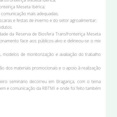
ansfronteiriça Meseta Ibérica;
nteiriça Meseta Ibérica;
 de comunicação mais adequadas;
scaras e festas de inverno e do setor agroalimentar;
odutos.
ade da Reserva de Biosfera Transfronteiriça Meseta
ionamento face aos públicos-alvo e delineou-se o mix
os, modelos de monitorização e avaliação do trabalho
ção dos materiais promocionais e o apoio à realização
imeiro seminário decorreu em Bragança, com o tema
agem e comunicação da RBTMI e onde foi feito também