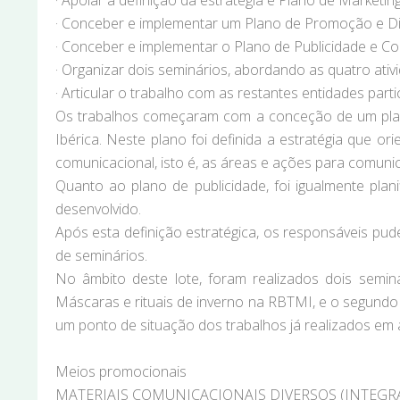
· Apoiar a definição da estratégia e Plano de Market
· Conceber e implementar um Plano de Promoção e Dif
· Conceber e implementar o Plano de Publicidade e C
· Organizar dois seminários, abordando as quatro ativ
· Articular o trabalho com as restantes entidades par
Os trabalhos começaram com a conceção de um plano
Ibérica. Neste plano foi definida a estratégia que 
comunicacional, isto é, as áreas e ações para comunic
Quanto ao plano de publicidade, foi igualmente plan
desenvolvido.
Após esta definição estratégica, os responsáveis pud
de seminários.
No âmbito deste lote, foram realizados dois semi
Máscaras e rituais de inverno na RBTMI, e o segund
um ponto de situação dos trabalhos já realizados em a
Meios promocionais
MATERIAIS COMUNICACIONAIS DIVERSOS (INTEGRA