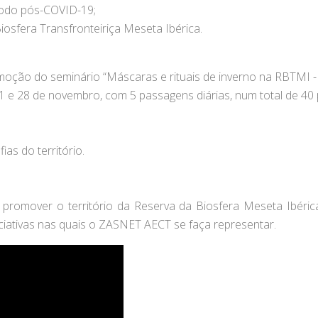
íodo pós-COVID-19;
Biosfera Transfronteiriça Meseta Ibérica.
oção do seminário “Máscaras e rituais de inverno na RBTMI - 
 21 e 28 de novembro, com 5 passagens diárias, num total de 40
as do território.
omover o território da Reserva da Biosfera Meseta Ibérica e 
niciativas nas quais o ZASNET AECT se faça representar.