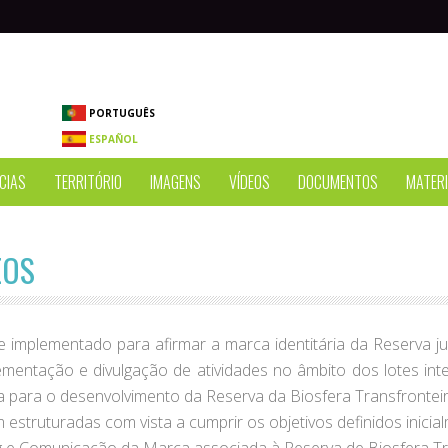
PORTUGUÊS
ESPAÑOL
CIAS
TERRITÓRIO
IMAGENS
VÍDEOS
DOCUMENTOS
MATERI
EOS
implementado para afirmar a marca identitária da Reserva ju
ntação e divulgação de atividades no âmbito dos lotes integ
para o desenvolvimento da Reserva da Biosfera Transfronteiri
 estruturadas com vista a cumprir os objetivos definidos inicia