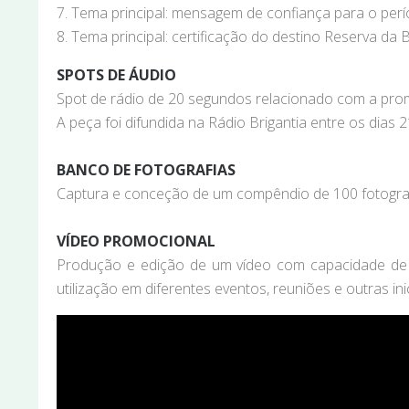
7. Tema principal: mensagem de confiança para o per
8. Tema principal: certificação do destino Reserva da 
SPOTS DE ÁUDIO
Spot de rádio de 20 segundos relacionado com a prom
A peça foi difundida na Rádio Brigantia entre os dias
BANCO DE FOTOGRAFIAS
Captura e conceção de um compêndio de 100 fotografi
VÍDEO PROMOCIONAL
Produção e edição de um vídeo com capacidade de pr
utilização em diferentes eventos, reuniões e outras i