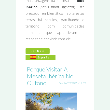
mais selvagens da Península: o
lobo
ibérico
(
Canis lupus signatus
). Este
predador emblemático habita estas
terras há séculos, partilhando o
território com comunidades
humanas que aprenderam a
respeitar e coexistir com ele.
Ler Mais
Acerca De O Reino Do Lobo Ibérico: N
Español
Porque Visitar A
Meseta Ibérica No
Outono
Sex, 26/09/2025 - 12:39