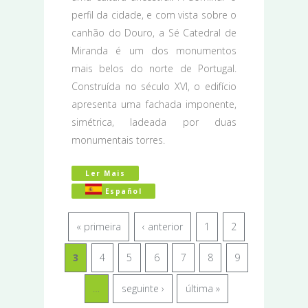
perfil da cidade, e com vista sobre o
canhão do Douro, a Sé Catedral de
Miranda é um dos monumentos
mais belos do norte de Portugal.
Construída no século XVI, o edifício
apresenta uma fachada imponente,
simétrica, ladeada por duas
monumentais torres.
Ler Mais
Acerca De Cidades, Vilas E Aldeias Do
Español
« primeira
‹ anterior
1
2
3
4
5
6
7
8
9
…
seguinte ›
última »