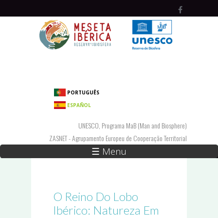
Passar para o conteúdo principal
PORTUGUÊS
ESPAÑOL
UNESCO, Programa MaB (Man and Biosphere)
ZASNET - Agrupamento Europeu de Cooperação Territorial
☰ Menu
O Reino Do Lobo
Ibérico: Natureza Em